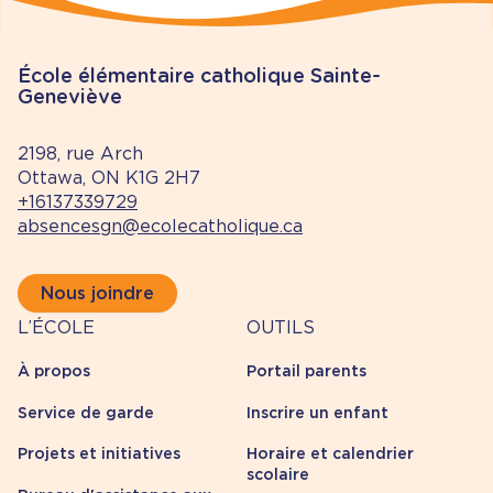
École élémentaire catholique Sainte-
Geneviève
2198, rue Arch
Ottawa, ON K1G 2H7
+16137339729
absencesgn@ecolecatholique.ca
Nous joindre
À
Outils
L’ÉCOLE
OUTILS
propos
À propos
Portail parents
Service de garde
Inscrire un enfant
Projets et initiatives
Horaire et calendrier
scolaire