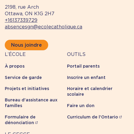
2198, rue Arch
Ottawa, ON K1G 2H7
+16137339729
absencesgn@ecolecatholique.ca
Nous joindre
À
Outils
L’ÉCOLE
OUTILS
propos
À propos
Portail parents
Service de garde
Inscrire un enfant
Projets et initiatives
Horaire et calendrier
scolaire
Bureau d'assistance aux
familles
Faire un don
Formulaire de
Curriculum de l'Ontario
dénonciation