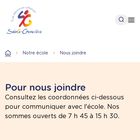
Aller
au
contenu
Open se
Op
principal
Notre école
Nous joindre
Accueil
Pour nous joindre
Consultez les coordonnées ci-dessous
pour communiquer avec l'école. Nos
sommes ouverts de
7 h 45 à 15 h 30.